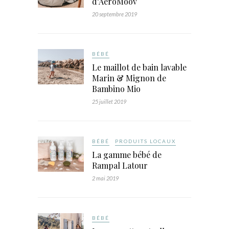
d’AeroMoov
20 septembre 2019
BÉBÉ
Le maillot de bain lavable
Marin & Mignon de
Bambino Mio
25 juillet 2019
BÉBÉ
PRODUITS LOCAUX
La gamme bébé de
Rampal Latour
2 mai 2019
BÉBÉ