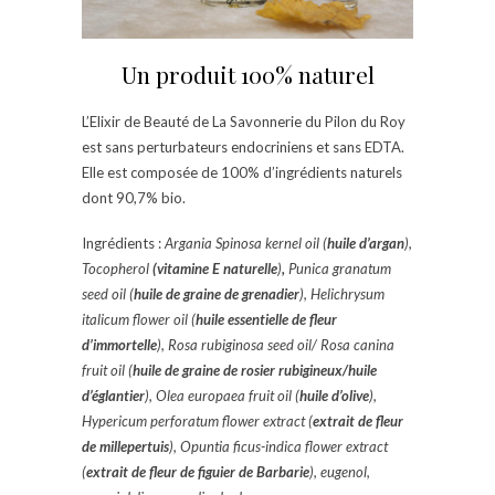
Un produit 100% naturel
L’Elixir de Beauté de La Savonnerie du Pilon du Roy
est sans perturbateurs endocriniens et sans EDTA.
Elle est composée de 100% d’ingrédients naturels
dont 90,7% bio.
Ingrédients :
Argania Spinosa kernel oil (
huile d’argan
),
Tocopherol
(vitamine E naturelle
)
,
Punica granatum
seed oil (
huile de graine de grenadier
), Helichrysum
italicum flower oil (
huile essentielle de fleur
d’immortelle
), Rosa rubiginosa seed oil/ Rosa canina
fruit oil (
huile de graine de rosier rubigineux/huile
d’églantier
), Olea europaea fruit oil (
huile d’olive
),
Hypericum perforatum flower extract (
extrait de fleur
de millepertuis
), Opuntia ficus-indica flower extract
(
extrait de fleur de figuier de Barbarie
), eugenol,