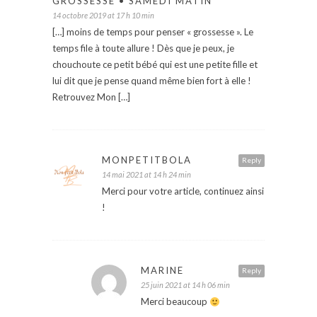
GROSSESSE • SAMEDI MATIN
14 octobre 2019 at 17 h 10 min
[…] moins de temps pour penser « grossesse ». Le
temps file à toute allure ! Dès que je peux, je
chouchoute ce petit bébé qui est une petite fille et
lui dit que je pense quand même bien fort à elle !
Retrouvez Mon […]
MONPETITBOLA
Reply
14 mai 2021 at 14 h 24 min
Merci pour votre article, continuez ainsi
!
MARINE
Reply
25 juin 2021 at 14 h 06 min
Merci beaucoup