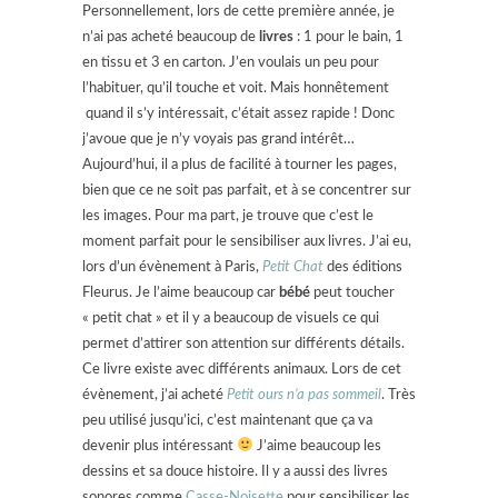
Personnellement, lors de cette première année, je
n’ai pas acheté beaucoup de
livres
: 1 pour le bain, 1
en tissu et 3 en carton. J’en voulais un peu pour
l’habituer, qu’il touche et voit. Mais honnêtement
quand il s’y intéressait, c’était assez rapide ! Donc
j’avoue que je n’y voyais pas grand intérêt…
Aujourd’hui, il a plus de facilité à tourner les pages,
bien que ce ne soit pas parfait, et à se concentrer sur
les images. Pour ma part, je trouve que c’est le
moment parfait pour le sensibiliser aux livres. J’ai eu,
lors d’un évènement à Paris,
Petit Chat
des éditions
Fleurus. Je l’aime beaucoup car
bébé
peut toucher
« petit chat » et il y a beaucoup de visuels ce qui
permet d’attirer son attention sur différents détails.
Ce livre existe avec différents animaux. Lors de cet
évènement, j’ai acheté
Petit ours n’a pas sommeil
. Très
peu utilisé jusqu’ici, c’est maintenant que ça va
devenir plus intéressant
J’aime beaucoup les
dessins et sa douce histoire. Il y a aussi des livres
sonores comme
Casse-Noisette
pour sensibiliser les