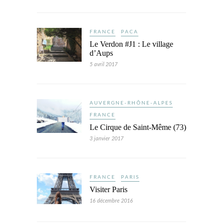
FRANCE
PACA
Le Verdon #J1 : Le village
d’Aups
5 avril 2017
AUVERGNE-RHÔNE-ALPES
FRANCE
Le Cirque de Saint-Même (73)
3 janvier 2017
FRANCE
PARIS
Visiter Paris
16 décembre 2016