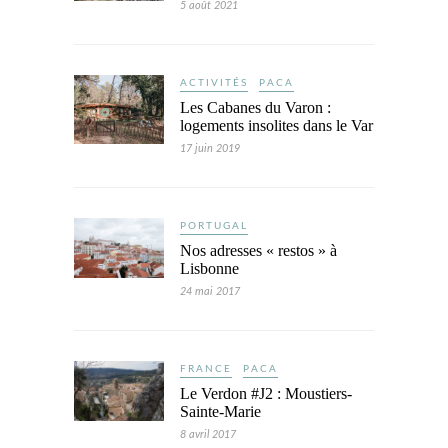
5 août 2021
ACTIVITÉS
PACA
Les Cabanes du Varon :
logements insolites dans le Var
17 juin 2019
PORTUGAL
Nos adresses « restos » à
Lisbonne
24 mai 2017
FRANCE
PACA
Le Verdon #J2 : Moustiers-
Sainte-Marie
8 avril 2017