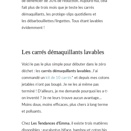
de bénéficier de 30% de réduction. Aujourd’hui, cela
fait plus de trois mois que je teste les carrés
démaquillants, les protège-slips quotidiens et
les débarbouillettes/lingettes. Tous étant lavables
évidemment !
Les carrés démaquillants lavables
Voici le pas le plus simple pour débuter dans le zéro
déchet : les
carrés démaquillants lavables
. J’ai
commandé un
kit de 10 carrés
* et depuis mes cotons
jetables n’ont pas bougé. Je ne les ai même pas
terminé ! D’ailleurs, je me demande pourquoi les a-t-
on inventé ? Je ne leurs trouve aucun avantage…
Moins doux, moins efficaces, plus chers à long terme
et polluants.
Chez
Les Tendances d’Emma
, il existe trois matières
disponibles : eucalyptus biface, bambou et coton bio